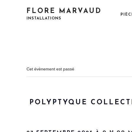
S
k
FLORE MARVAUD
PIÈC
i
INSTALLATIONS
p
t
o
c
o
n
t
Cet évènement est passé
e
n
t
POLYPTYQUE COLLECTI