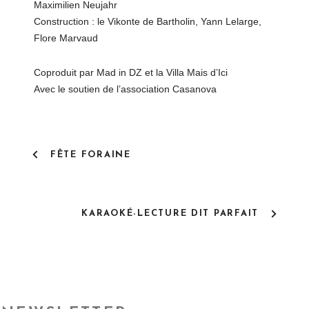
Maximilien Neujahr
Construction : le Vikonte de Bartholin, Yann Lelarge,
Flore Marvaud
Coproduit par Mad in DZ et la Villa Mais d’Ici
Avec le soutien de l’association Casanova
P
FÊTE FORAINE
O
S
T
N
KARAOKÉ-LECTURE DIT PARFAIT
A
V
I
G
A
T
I
O