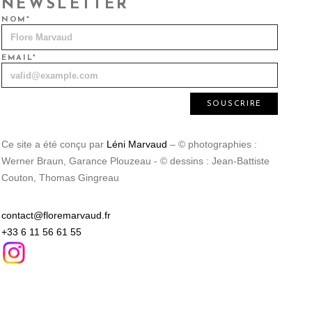
NEWSLETTER
N
NOM*
EMAIL*
Ce site a été conçu par
Léni Marvaud
‒ © photographies :
Werner Braun, Garance Plouzeau - © dessins : Jean-Battiste
Couton, Thomas Gingreau
contact@floremarvaud.fr
+33 6 11 56 61 55