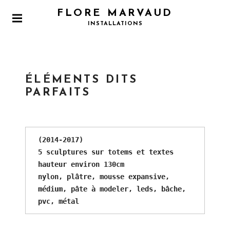
S
FLORE MARVAUD
k
P
INSTALLATIONS
i
R
I
p
M
t
A
o
R
Y
ÉLÉMENTS DITS
c
M
PARFAITS
o
E
n
N
U
t
e
(2014-2017)
n
5 sculptures sur totems et textes
t
hauteur environ 130cm

nylon, plâtre, mousse expansive, 
médium, pâte à modeler, leds, bâche, 
pvc, métal