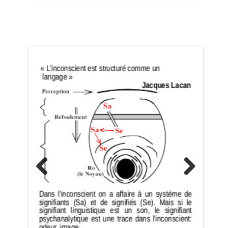
Previo
Next
us