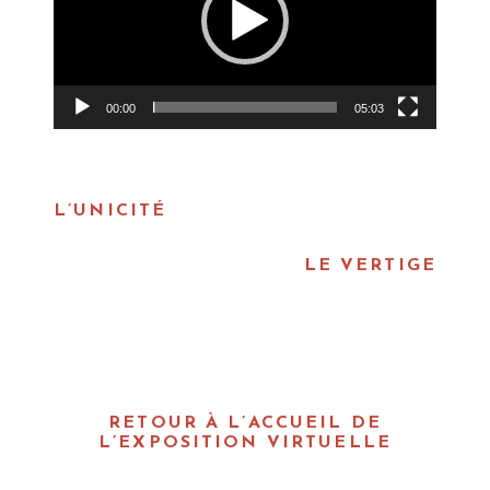
t
e
u
r
v
00:00
05:03
i
d
é
L’UNICITÉ
o
LE VERTIGE
RETOUR À L’ACCUEIL DE
L’EXPOSITION VIRTUELLE