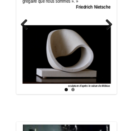
Previo
Next
us