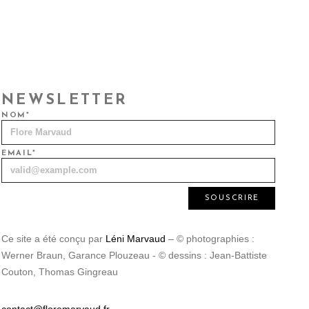
NEWSLETTER
NOM*
EMAIL*
Ce site a été conçu par
Léni Marvaud
‒ © photographies :
Werner Braun, Garance Plouzeau - © dessins : Jean-Battiste
Couton, Thomas Gingreau
contact@floremarvaud.fr